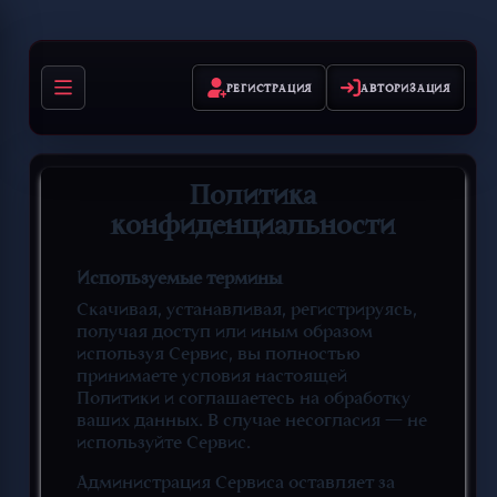
РЕГИСТРАЦИЯ
АВТОРИЗАЦИЯ
Политика
конфиденциальности
Используемые термины
Скачивая, устанавливая, регистрируясь,
получая доступ или иным образом
используя Сервис, вы полностью
принимаете условия настоящей
Политики и соглашаетесь на обработку
ваших данных. В случае несогласия — не
используйте Сервис.
Администрация Сервиса оставляет за